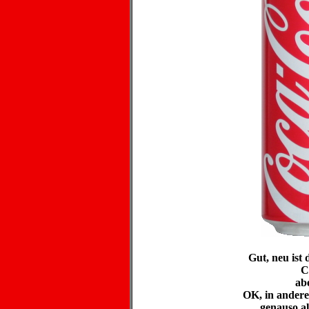
Gut, neu ist 
C
abe
OK, in andere
genauso al