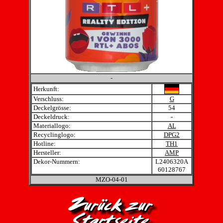
-
Herkunft:
Verschluss:
G
Deckelgrösse:
54
Deckeldruck:
-
Materiallogo:
AL
Recyclinglogo:
DPG2
Hotline:
TH1
Hersteller:
AMP
Dekor-Nummern:
L2406320A
60128767
MZO-04-01