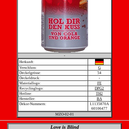
-
Herkunft:
Verschluss:
G
Deckelgrösse:
54
Deckeldruck:
-
Materiallogo:
FE
Recyclinglogo:
DPG2
Hotline:
TH2
Hersteller:
BA
Dekor-Nummern:
L1135870A
60106477
MZO-02-01
Love is Blind