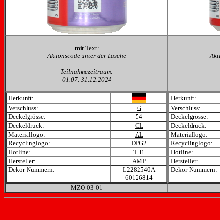
mit
Text:
Aktionscode unter der Lasche
Akt
Teilnahmezeitraum:
01.07.-31.12.2024
Herkunft:
Herkunft:
Verschluss:
G
Verschluss:
Deckelgrösse:
54
Deckelgrösse:
Deckeldruck:
CL
Deckeldruck:
Materiallogo:
AL
Materiallogo:
Recyclinglogo:
DPG2
Recyclinglogo:
Hotline:
TH1
Hotline:
Hersteller:
AMP
Hersteller:
Dekor-Nummern:
L2282540A
Dekor-Nummern:
60126814
MZO-03-01