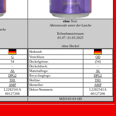
ohne
Text:
Aktionscode unter der Lasche
sche
Teilnahmezeitraum:
01.07.-31.03.2025
ohne Deckel
Herkunft:
G
Verschluss:
OD
54
Deckelgrösse:
(54)
-
Deckeldruck:
-
AL
Materiallogo:
AL
DPG2
Recyclinglogo:
DPG2
TH1
Hotline:
TH1
AMP
Hersteller:
AMP
L2282541A
Dekor-Nummern:
L2282541A
60127206
60127206
MZO-03-03-OD