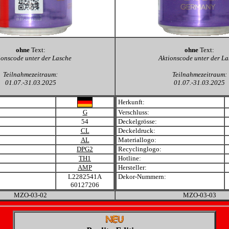
ohne
Text:
ohne
Text:
ionscode unter der Lasche
Aktionscode unter der La
Teilnahmezeitraum:
Teilnahmezeitraum:
01.07.-31.03.2025
01.07.-31.03.2025
Herkunft:
G
Verschluss:
54
Deckelgrösse:
CL
Deckeldruck:
AL
Materiallogo:
DPG2
Recyclinglogo:
TH1
Hotline:
AMP
Hersteller:
L2282541A
Dekor-Nummern:
60127206
MZO-03-02
MZO-03-03