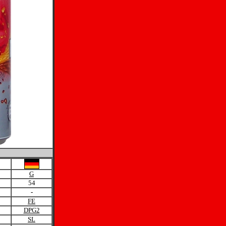
G
54
-
FE
DPG2
SL