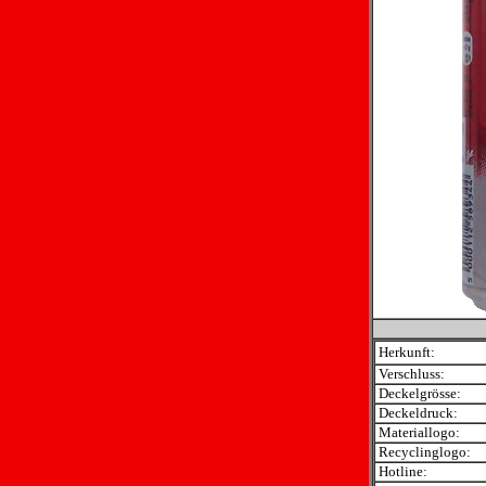
Herkunft:
Verschluss:
Deckelgrösse:
Deckeldruck:
Materiallogo:
Recyclinglogo:
Hotline: