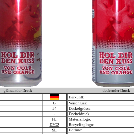
glänzender Druck
deckender Druck
Herkunft:
G
Verschluss:
54
Deckelgrösse:
-
Deckeldruck:
FE
Materiallogo:
DPG2
Recyclinglogo:
SL
Hotline: