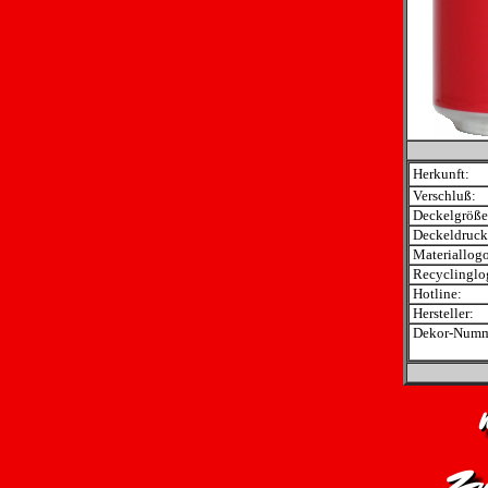
Herkunft:
Verschluß:
Deckelgröße
Deckeldruck
Materiallogo
Recyclinglo
Hotline:
Hersteller:
Dekor-Numm