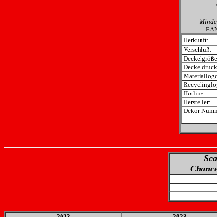
Mindes
EA
Herkunft:
Verschluß:
Deckelgröße
Deckeldruck
Materiallogo
Recyclinglo
Hotline:
Hersteller:
Dekor-Numm
Sca
Chance
2023
2023