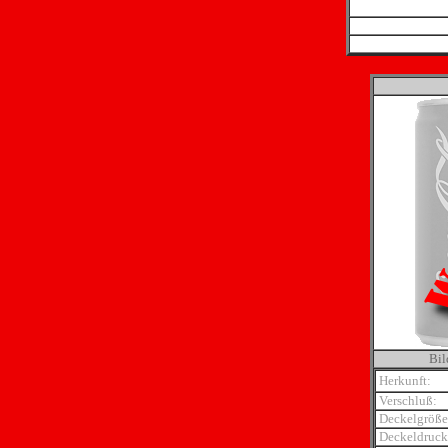
Bil
Herkunft:
Verschluß:
Deckelgröße
Deckeldruck