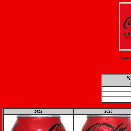
Letzt
N
2022
2023