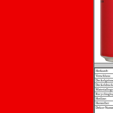
Herkunft:
Verschluss:
Deckelgröss
Deckeldruck
Materiallogo
Recyclinglo
Hotline:
Hersteller:
Dekor-Numm