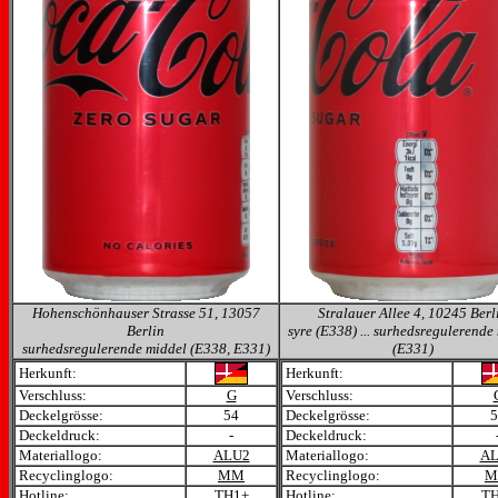
Hohenschönhauser Strasse 51, 13057
Stralauer Allee 4, 10245 Berl
Berlin
syre (E338) ... surhedsregulerende
surhedsregulerende middel (E338, E331)
(E331)
Herkunft:
Herkunft:
Verschluss:
G
Verschluss:
Deckelgrösse:
54
Deckelgrösse:
5
Deckeldruck:
-
Deckeldruck:
Materiallogo:
ALU2
Materiallogo:
AL
Recyclinglogo:
MM
Recyclinglogo:
M
Hotline:
TH1+
Hotline:
TH