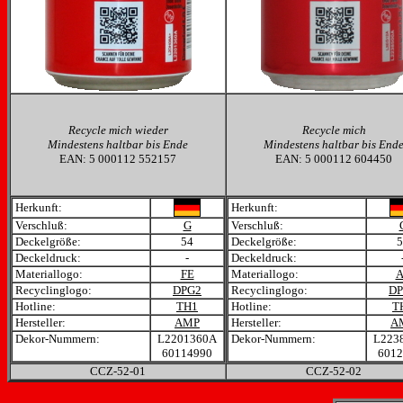
Recycle mich wieder
Recycle mich
Mindestens haltbar bis Ende
Mindestens haltbar bis End
EAN:
5 000112 552157
EAN:
5 000112 604450
Herkunft:
Herkunft:
Verschluß:
G
Verschluß:
Deckelgröße:
54
Deckelgröße:
5
Deckeldruck:
-
Deckeldruck:
Materiallogo:
FE
Materiallogo:
A
Recyclinglogo:
DPG2
Recyclinglogo:
DP
Hotline:
TH1
Hotline:
T
Hersteller:
AMP
Hersteller:
A
Dekor-Nummern:
L2201360A
Dekor-Nummern:
L223
60114990
6012
CCZ-52
-01
CCZ-52
-02