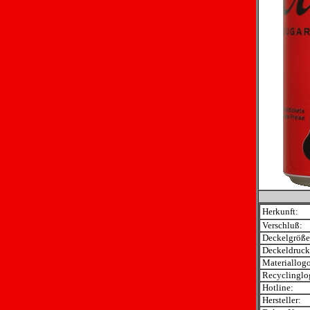
Herkunft:
Verschluß:
Deckelgröße
Deckeldruck
Materiallogo
Recyclinglo
Hotline:
Hersteller: