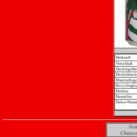
Herkunft:
Verschluß:
Deckelgröße
Deckeldruck
Materiallogo
Recyclinglo
Hotline:
Hersteller:
Dekor-Numm
Sca
Chance