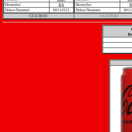
Hersteller:
BA
Hersteller:
B
Dekor-Nummer:
60114523
Dekor-Nummer:
6011
CCZ-50
-01
CCZ-50-
02
Re