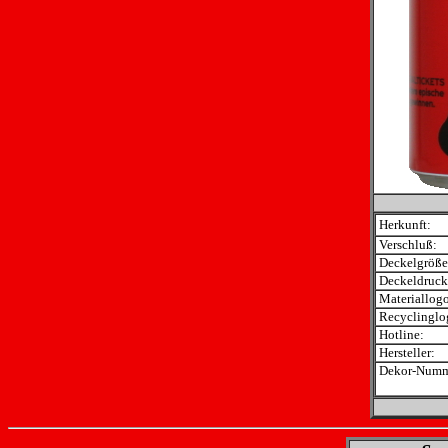
Herkunft:
Verschluß:
Deckelgröße
Deckeldruck
Materiallogo
Recyclinglo
Hotline:
Hersteller:
Dekor-Numm