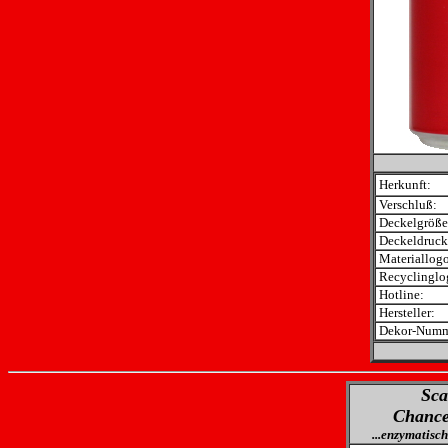
Herkunft:
Verschluß:
Deckelgröße
Deckeldruck
Materiallogo
Recyclinglo
Hotline:
Hersteller:
Dekor-Numm
Sca
Chance
...enzymatisch