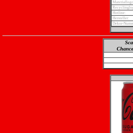
Materiallogo
Recyclinglo
Hotline:
Hersteller:
Dekor-Numm
Sca
Chance