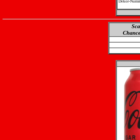
Dekor-Numm
Sca
Chance